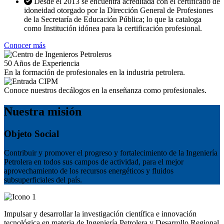
Desde el 2013 se encuentra acreditada con el certificado de
idoneidad otorgado por la Dirección General de Profesiones
de la Secretaría de Educación Pública; lo que la cataloga
como Institución idónea para la certificación profesional.
Conocer más
50
Años de Experiencia
En la formación de profesionales en la industria petrolera.
Conoce nuestros decálogos en la enseñanza como profesionales.
Nuestra misión
Objeto Social
Contribuir y promover el progreso y fortalecimiento de la Ingeniería
Petrolera en todos sus campos de actividad, para el mejor
aprovechamiento de los recursos energéticos y fluidos
subsuperficiales del país.
Impulsar y desarrollar la investigación científica e innovación
tecnológica en materia de Ingeniería Petrolera y Desarrollo Regional