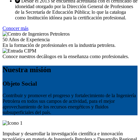
Desde el 2013 se encuentra acreditada con el certificado de
idoneidad otorgado por la Dirección General de Profesiones
de la Secretaría de Educación Pública; lo que la cataloga
como Institución idónea para la certificación profesional.
Conocer más
50
Años de Experiencia
En la formación de profesionales en la industria petrolera.
Conoce nuestros decálogos en la enseñanza como profesionales.
Nuestra misión
Objeto Social
Contribuir y promover el progreso y fortalecimiento de la Ingeniería
Petrolera en todos sus campos de actividad, para el mejor
aprovechamiento de los recursos energéticos y fluidos
subsuperficiales del país.
Impulsar y desarrollar la investigación científica e innovación
tecnológica en materia de Ingeniería Petrolera y Desarrollo Regional