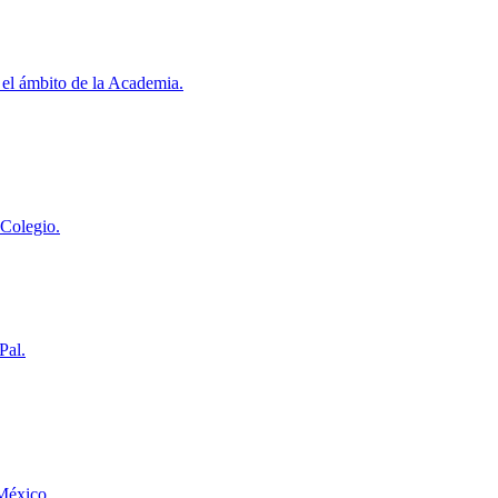
 el ámbito de la Academia.
 Colegio.
Pal.
 México.