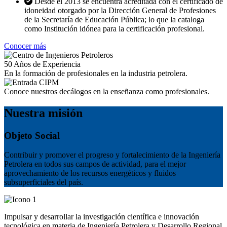
Desde el 2013 se encuentra acreditada con el certificado de
idoneidad otorgado por la Dirección General de Profesiones
de la Secretaría de Educación Pública; lo que la cataloga
como Institución idónea para la certificación profesional.
Conocer más
50
Años de Experiencia
En la formación de profesionales en la industria petrolera.
Conoce nuestros decálogos en la enseñanza como profesionales.
Nuestra misión
Objeto Social
Contribuir y promover el progreso y fortalecimiento de la Ingeniería
Petrolera en todos sus campos de actividad, para el mejor
aprovechamiento de los recursos energéticos y fluidos
subsuperficiales del país.
Impulsar y desarrollar la investigación científica e innovación
tecnológica en materia de Ingeniería Petrolera y Desarrollo Regional