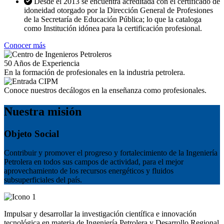
Desde el 2013 se encuentra acreditada con el certificado de
idoneidad otorgado por la Dirección General de Profesiones
de la Secretaría de Educación Pública; lo que la cataloga
como Institución idónea para la certificación profesional.
Conocer más
50
Años de Experiencia
En la formación de profesionales en la industria petrolera.
Conoce nuestros decálogos en la enseñanza como profesionales.
Nuestra misión
Objeto Social
Contribuir y promover el progreso y fortalecimiento de la Ingeniería
Petrolera en todos sus campos de actividad, para el mejor
aprovechamiento de los recursos energéticos y fluidos
subsuperficiales del país.
Impulsar y desarrollar la investigación científica e innovación
tecnológica en materia de Ingeniería Petrolera y Desarrollo Regional