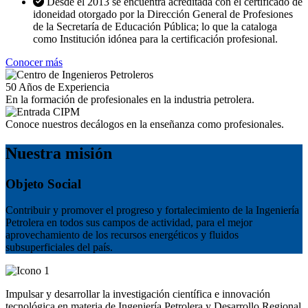
Desde el 2013 se encuentra acreditada con el certificado de
idoneidad otorgado por la Dirección General de Profesiones
de la Secretaría de Educación Pública; lo que la cataloga
como Institución idónea para la certificación profesional.
Conocer más
50
Años de Experiencia
En la formación de profesionales en la industria petrolera.
Conoce nuestros decálogos en la enseñanza como profesionales.
Nuestra misión
Objeto Social
Contribuir y promover el progreso y fortalecimiento de la Ingeniería
Petrolera en todos sus campos de actividad, para el mejor
aprovechamiento de los recursos energéticos y fluidos
subsuperficiales del país.
Impulsar y desarrollar la investigación científica e innovación
tecnológica en materia de Ingeniería Petrolera y Desarrollo Regional