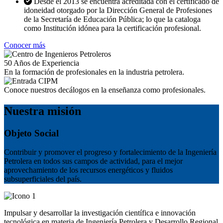
Desde el 2013 se encuentra acreditada con el certificado de
idoneidad otorgado por la Dirección General de Profesiones
de la Secretaría de Educación Pública; lo que la cataloga
como Institución idónea para la certificación profesional.
Conocer más
50
Años de Experiencia
En la formación de profesionales en la industria petrolera.
Conoce nuestros decálogos en la enseñanza como profesionales.
Nuestra misión
Objeto Social
Contribuir y promover el progreso y fortalecimiento de la Ingeniería
Petrolera en todos sus campos de actividad, para el mejor
aprovechamiento de los recursos energéticos y fluidos
subsuperficiales del país.
Impulsar y desarrollar la investigación científica e innovación
tecnológica en materia de Ingeniería Petrolera y Desarrollo Regional