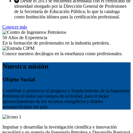
Desde el 2013 se encuentra acreditada con el certificado de
idoneidad otorgado por la Dirección General de Profesiones
de la Secretaría de Educación Pública; lo que la cataloga
como Institución idónea para la certificación profesional.
Conocer más
50
Años de Experiencia
En la formación de profesionales en la industria petrolera.
Conoce nuestros decálogos en la enseñanza como profesionales.
Nuestra misión
Objeto Social
Contribuir y promover el progreso y fortalecimiento de la Ingeniería
Petrolera en todos sus campos de actividad, para el mejor
aprovechamiento de los recursos energéticos y fluidos
subsuperficiales del país.
Impulsar y desarrollar la investigación científica e innovación
tecnológica en materia de Ingeniería Petrolera y Desarrollo Regional