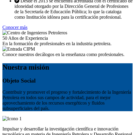
Desde el 2013 se encuentra acreditada con el certificado de
idoneidad otorgado por la Dirección General de Profesiones
de la Secretaría de Educación Pública; lo que la cataloga
como Institución idónea para la certificación profesional.
Conocer más
50
Años de Experiencia
En la formación de profesionales en la industria petrolera.
Conoce nuestros decálogos en la enseñanza como profesionales.
Nuestra misión
Objeto Social
Contribuir y promover el progreso y fortalecimiento de la Ingeniería
Petrolera en todos sus campos de actividad, para el mejor
aprovechamiento de los recursos energéticos y fluidos
subsuperficiales del país.
Impulsar y desarrollar la investigación científica e innovación
tecnológica en materia de Ingeniería Petrolera y Desarrollo Regional